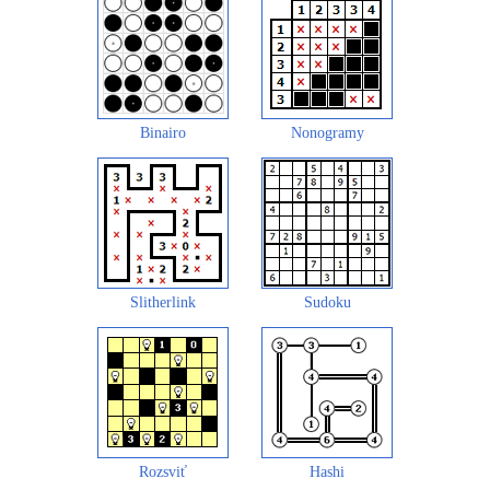
Binairo
Nonogramy
Slitherlink
Sudoku
Rozsviť
Hashi