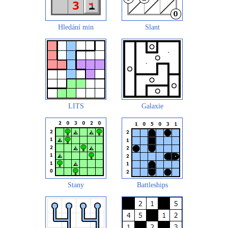
Hledání min
Slant
LITS
Galaxie
Stany
Battleships