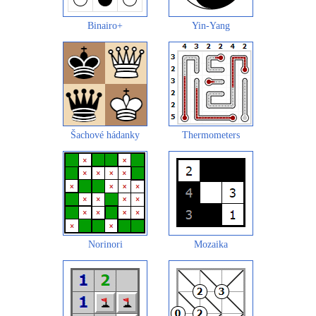
Binairo+
Yin-Yang
Šachové hádanky
Thermometers
Norinori
Mozaika