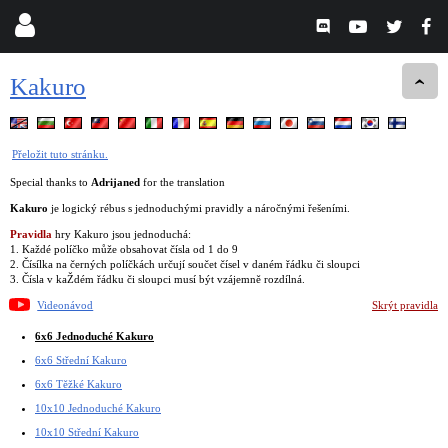
Kakuro
Přeložit tuto stránku.
Special thanks to
Adrijaned
for the translation
Kakuro
je logický rébus s jednoduchými pravidly a náročnými řešeními.
Pravidla
hry Kakuro jsou jednoduchá:
1. Každé políčko může obsahovat čísla od 1 do 9
2. Čísílka na černých políčkách určují součet čísel v daném řádku či sloupci
3. Čísla v kaŽdém řádku či sloupci musí být vzájemně rozdílná.
Videonávod
Skrýt pravidla
6x6 Jednoduché Kakuro
6x6 Střední Kakuro
6x6 Těžké Kakuro
10x10 Jednoduché Kakuro
10x10 Střední Kakuro