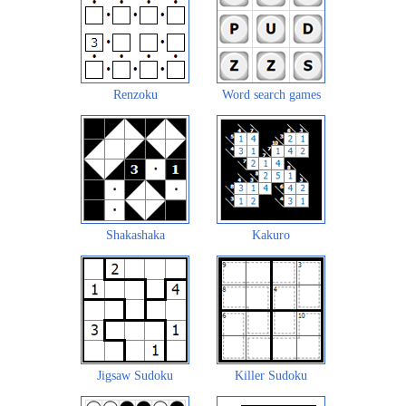
Renzoku
Word search games
Shakashaka
Kakuro
Jigsaw Sudoku
Killer Sudoku