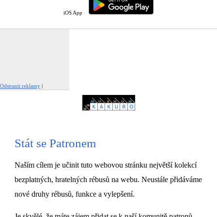
iOS App
Odstranit reklamy
|
Nahlásit tuto reklamu
Stát se Patronem
Naším cílem je učinit tuto webovou stránku největší kolekcí
bezplatných, hratelných rébusů na webu. Neustále přidáváme
nové druhy rébusů, funkce a vylepšení.
Je skvělé, že máte zájem přidat se k naší komunitě patronů